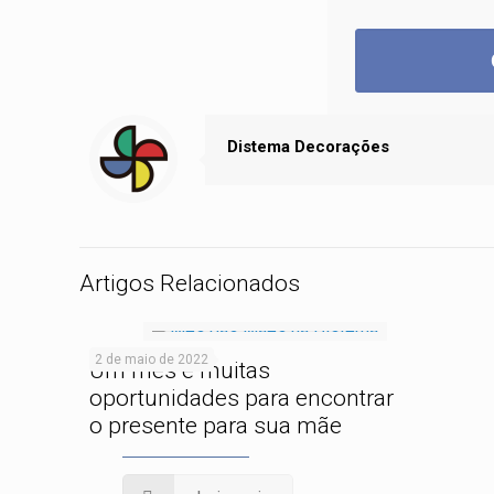
Distema Decorações
Artigos Relacionados
2 de maio de 2022
Um mês e muitas
oportunidades para encontrar
o presente para sua mãe