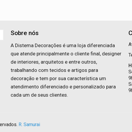
Sobre nós
C
A
A Distema Decorações é uma loja diferenciada
que atende principalmente o cliente final, designer
T
de interiores, arquitetos e entre outros,
H
trabalhando com tecidos e artigos para
S
9
decoração e tem por sua característica um
S
atendimento diferenciado e personalizado para
9
cada um de seus clientes.
servados.
R. Samurai