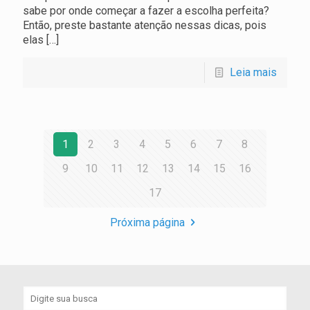
sabe por onde começar a fazer a escolha perfeita?
Então, preste bastante atenção nessas dicas, pois
elas
[…]
Leia mais
1
2
3
4
5
6
7
8
9
10
11
12
13
14
15
16
17
Próxima página